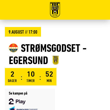
Forsiden
på
eikfotball.no
9.AUGUST // 17:00
STRØMSGODSET
-
EGERSUND
2
10
52
DAGER
TIMER
MIN
Se kampen på