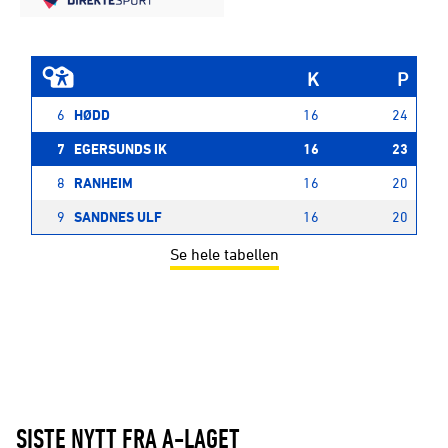
K
P
6
HØDD
16
24
7
EGERSUNDS IK
16
23
8
RANHEIM
16
20
9
SANDNES ULF
16
20
Se hele tabellen
SISTE NYTT FRA A-LAGET